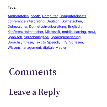
Tags:
Audiodateien
, 
booth
, 
Computer
, 
Computereinsatz
, 
conference interpreting
, 
Deutsch
, 
Dolmetschen
, 
Dolmetscher
, 
Dolmetschvorbereitung
, 
Englisch
, 
Konferenzdolmetscher
, 
Microsoft
, 
mobile learning
, 
mp3
, 
Spanisch
, 
Sprachausgabe
, 
Sprachgenerierung
, 
Sprachsynthese
, 
Text to Speech
, 
TTS
, 
Vorlesen
, 
Wissensmanagement; digitale Medien
Comments
Leave a Reply