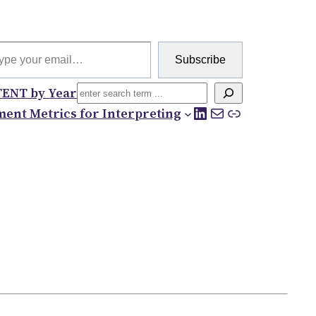
 email…
Subscribe
Search
ENT by Year
LinkedIn
Mail
Link
ent Metrics for Interpreting