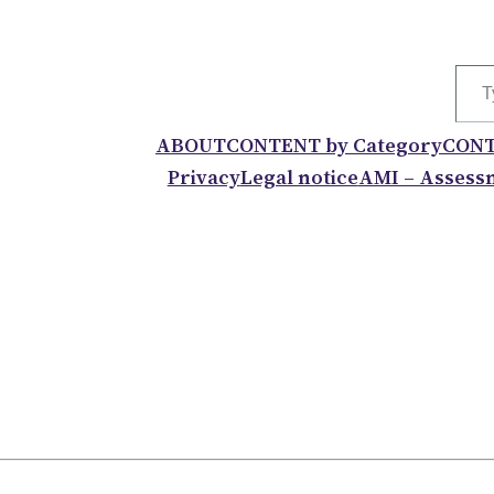
Type your
ABOUT
CONTENT by Category
CONT
Privacy
Legal notice
AMI – Assessm