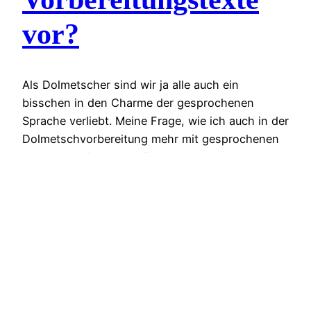
vor?
Als Dolmetscher sind wir ja alle auch ein
bisschen in den Charme der gesprochenen
Sprache verliebt. Meine Frage, wie ich auch in der
Dolmetschvorbereitung mehr mit gesprochenen
statt geschriebenen Wörtern zu tun haben
könnte, hat deshalb zwar auch zum Ziel,
beispielsweise die Autofahrt zum Anhören von
Texten oder auch von mehrsprachiger
Terminologie zu nutzen (mobile…
February 12, 2014