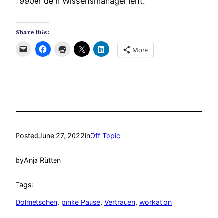
1990er dem Wissensmanagement.
Share this:
More
Posted
June 27, 2022
in
Off Topic
by
Anja Rütten
Tags:
Dolmetschen
, 
pinke Pause
, 
Vertrauen
, 
workation