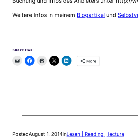
Buchung und Infos des Anbieters unter http://
Weitere Infos in meinem
Blogartikel
und
Selbstv
Share this:
More
Posted
August 1, 2014
in
Lesen | Reading | lectura