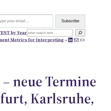
 email…
Subscribe
Search
ENT by Year
LinkedIn
Mail
Link
ent Metrics for Interpreting
 – neue Termine
furt, Karlsruhe,