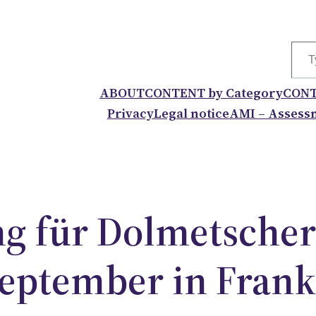
Type your
ABOUT
CONTENT by Category
CONT
Privacy
Legal notice
AMI – Assessm
g für Dolmetscher
eptember in Frank