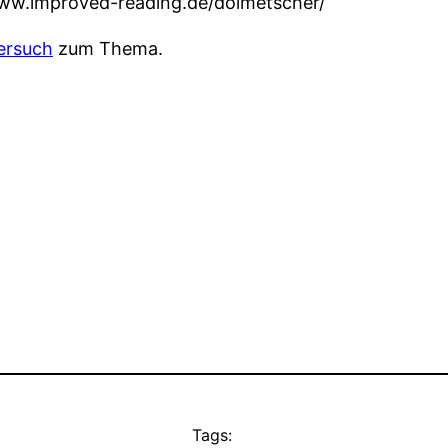
www.improved-reading.de/dolmetscher/
ersuch
zum Thema.
Tags: