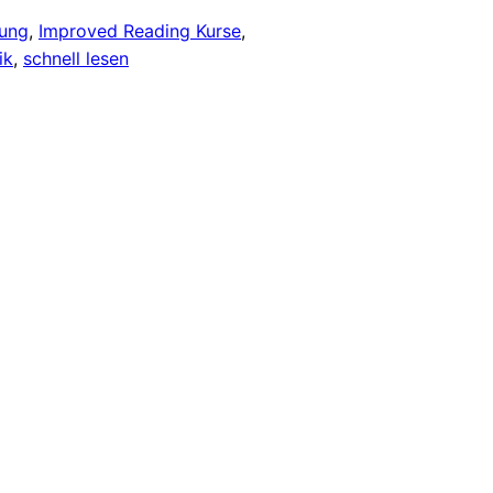
tung
, 
Improved Reading Kurse
, 
ik
, 
schnell lesen