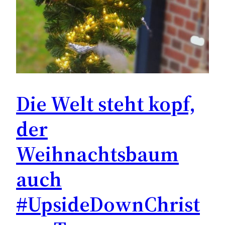
Die Welt steht kopf,
der
Weihnachtsbaum
auch
#UpsideDownChrist