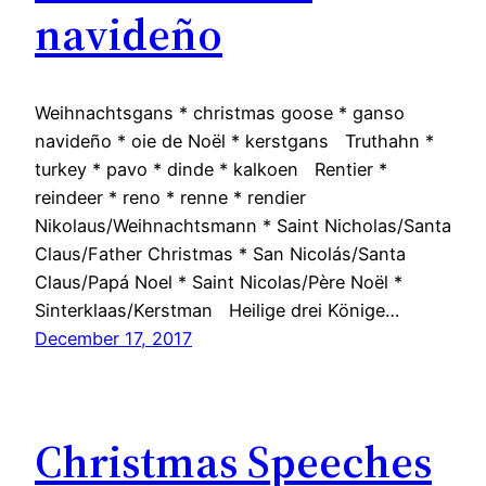
navideño
Weihnachtsgans * christmas goose * ganso
navideño * oie de Noël * kerstgans Truthahn *
turkey * pavo * dinde * kalkoen Rentier *
reindeer * reno * renne * rendier
Nikolaus/Weihnachtsmann * Saint Nicholas/Santa
Claus/Father Christmas * San Nicolás/Santa
Claus/Papá Noel * Saint Nicolas/Père Noël *
Sinterklaas/Kerstman Heilige drei Könige…
December 17, 2017
Christmas Speeches