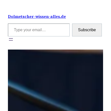
Skip
to
Dolmetscher-wissen-alles.de
content
Type your email…
Subscribe