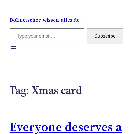
Skip
to
Dolmetscher-wissen-alles.de
content
Type your email…
Subscribe
Tag:
Xmas card
Everyone deserves a